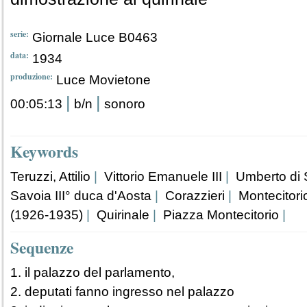
serie:
Giornale Luce B0463
data:
1934
produzione:
Luce Movietone
|
|
00:05:13
b/n
sonoro
Keywords
Teruzzi, Attilio
|
Vittorio Emanuele III
|
Umberto di 
Savoia III° duca d'Aosta
|
Corazzieri
|
Montecitori
(1926-1935)
|
Quirinale
|
Piazza Montecitorio
|
Sequenze
1. il palazzo del parlamento,
2. deputati fanno ingresso nel palazzo