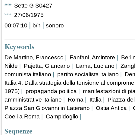
serie:
Sette G S0427
data:
27/06/1975
|
|
00:07:10
b/n
sonoro
Keywords
De Martino, Francesco
|
Fanfani, Amintore
|
Berli
Nilde
|
Pajetta, Giancarlo
|
Lama, Luciano
|
Zangh
comunista italiano
|
partito socialista italiano
|
Demo
Italia 4. Dalla strategia della tensione al comprom
1975)
|
propaganda politica
|
manifestazioni di pi
amministrative italiane
|
Roma
|
Italia
|
Piazza de
Piazza San Giovanni in Laterano
|
Ostia Antica
|
C
Coeli a Roma
|
Campidoglio
|
Sequenze