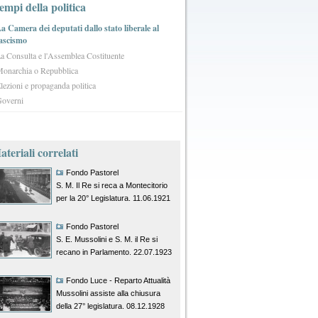
tempi della politica
a Camera dei deputati dallo stato liberale al
ascismo
a Consulta e l'Assemblea Costituente
onarchia o Repubblica
lezioni e propaganda politica
overni
teriali correlati
Fondo Pastorel
S. M. Il Re si reca a Montecitorio
per la 20° Legislatura. 11.06.1921
Fondo Pastorel
S. E. Mussolini e S. M. il Re si
recano in Parlamento. 22.07.1923
Fondo Luce - Reparto Attualità
Mussolini assiste alla chiusura
della 27° legislatura. 08.12.1928