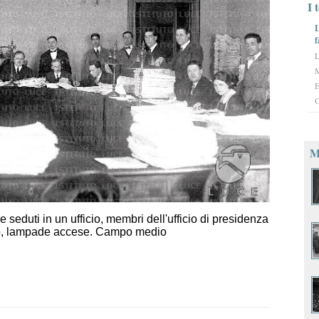
I 
L
f
L
M
E
G
Ma
seduti in un ufficio, membri dell'ufficio di presidenza
volo, lampade accese. Campo medio