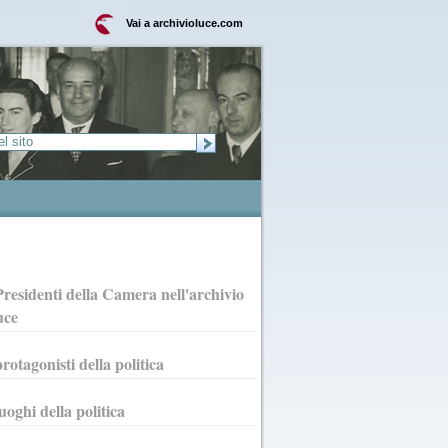
Vai a archivioluce.com
Presidenti della Camera nell'archivio
uce
protagonisti della politica
luoghi della politica