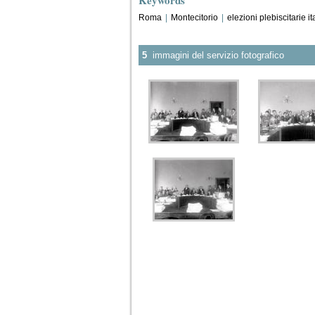
Roma
|
Montecitorio
|
elezioni plebiscitarie it
5
immagini del servizio fotografico