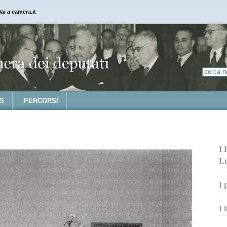
Vai a camera.it
S
PERCORSI
I 
L
I 
I 