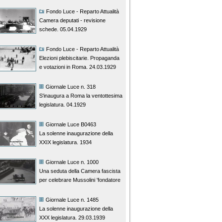
Fondo Luce - Reparto Attualità
Camera deputati - revisione
schede. 05.04.1929
Fondo Luce - Reparto Attualità
Elezioni plebiscitarie. Propaganda
e votazioni in Roma. 24.03.1929
Giornale Luce n. 318
S'inaugura a Roma la ventottesima
legislatura. 04.1929
Giornale Luce B0463
La solenne inaugurazione della
XXIX legislatura. 1934
Giornale Luce n. 1000
Una seduta della Camera fascista
per celebrare Mussolini 'fondatore
dell'Impero'. 02.12.1936
Giornale Luce n. 1485
La solenne inaugurazione della
XXX legislatura. 29.03.1939