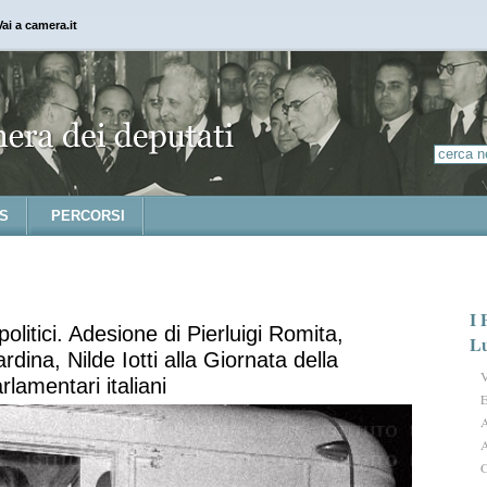
Vai a camera.it
S
PERCORSI
I 
olitici. Adesione di Pierluigi Romita,
L
rdina, Nilde Iotti alla Giornata della
V
lamentari italiani
E
A
A
G