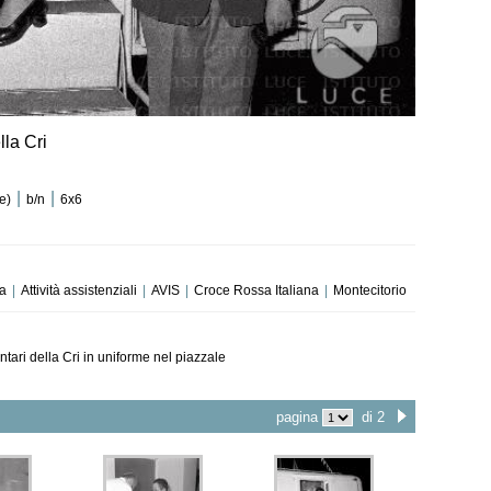
lla Cri
|
|
e)
b/n
6x6
a
|
Attività assistenziali
|
AVIS
|
Croce Rossa Italiana
|
Montecitorio
ntari della Cri in uniforme nel piazzale
pagina
di 2