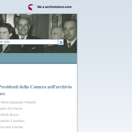
Vai a archivioluce.com
Presidenti della Camera nell'archivio
uce
ittorio Emanuele Orlando
nrico De Nicola
lfredo Rocco
ntonio Casertano
iovanni Giuriati