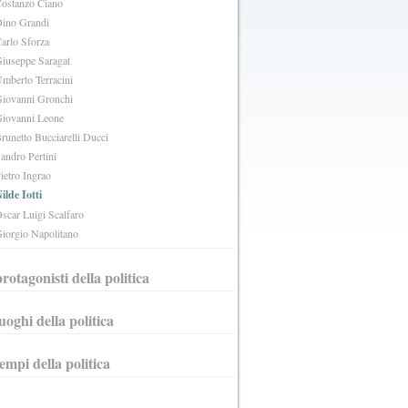
ostanzo Ciano
ino Grandi
arlo Sforza
iuseppe Saragat
mberto Terracini
iovanni Gronchi
iovanni Leone
runetto Bucciarelli Ducci
andro Pertini
ietro Ingrao
ilde Iotti
scar Luigi Scalfaro
iorgio Napolitano
protagonisti della politica
luoghi della politica
tempi della politica