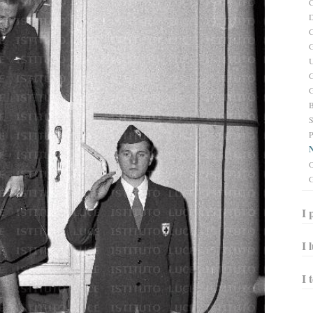
C
D
C
G
U
G
G
B
S
P
N
O
G
I 
I 
I 