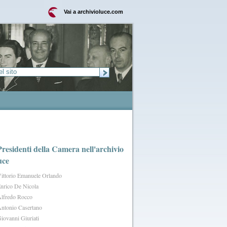
Vai a archivioluce.com
Presidenti della Camera nell'archivio
uce
ittorio Emanuele Orlando
nrico De Nicola
lfredo Rocco
ntonio Casertano
iovanni Giuriati