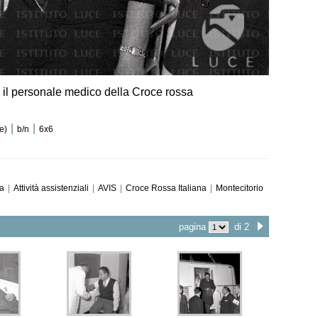
ra il personale medico della Croce rossa
|
|
e)
b/n
6x6
a
|
Attività assistenziali
|
AVIS
|
Croce Rossa Italiana
|
Montecitorio
pagina
di 2