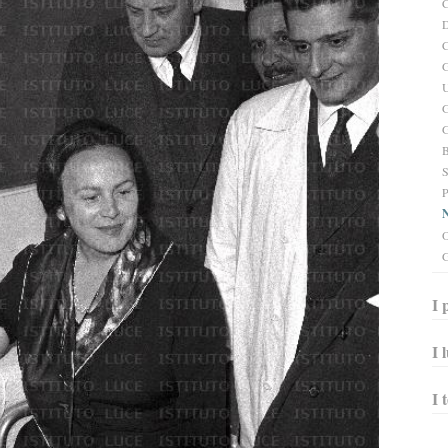
C
D
C
G
U
G
G
B
S
P
N
O
G
I 
I 
I 