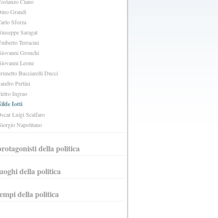
ostanzo Ciano
ino Grandi
arlo Sforza
iuseppe Saragat
mberto Terracini
iovanni Gronchi
iovanni Leone
runetto Bucciarelli Ducci
andro Pertini
ietro Ingrao
ilde Iotti
scar Luigi Scalfaro
iorgio Napolitano
protagonisti della politica
luoghi della politica
tempi della politica