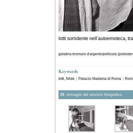
Iotti sorridente nell'autoemoteca, t
gelatina bromuro d'argento/pellicola (poliester
Keywords
Iotti, Nilde
|
Palazzo Madama di Roma
|
Rom
19
immagini del servizio fotografico