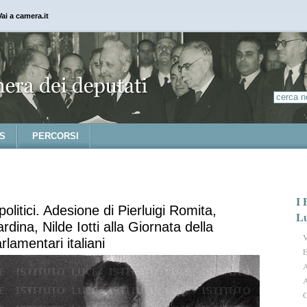
Vai a camera.it
S
PERCORSI
I 
olitici. Adesione di Pierluigi Romita,
L
rdina, Nilde Iotti alla Giornata della
V
lamentari italiani
E
A
A
G