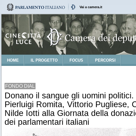
Vai a camera.it
HOME
IL PROGETTO
FOCUS
PERCORSI
FONDO DIAL
Donano il sangue gli uomini politici
Pierluigi Romita, Vittorio Pugliese, 
Nilde Iotti alla Giornata della dona
dei parlamentari italiani