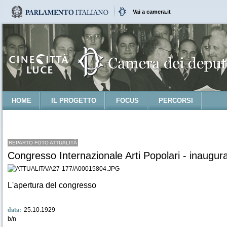
Vai a camera.it
HOME
IL PROGETTO
FOCUS
PERCORSI
REPARTO FOTO ATTUALITÀ
Congresso Internazionale Arti Popolari - inaugur
L'apertura del congresso
data:
25.10.1929
b/n