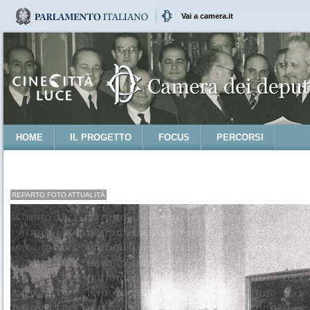
Vai a camera.it
HOME
IL PROGETTO
FOCUS
PERCORSI
REPARTO FOTO ATTUALITÀ