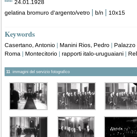
data:
24.01.1928
|
|
gelatina bromuro d'argento/vetro
b/n
10x15
Keywords
Casertano, Antonio
|
Manini Rios, Pedro
|
Palazzo 
Roma
|
Montecitorio
|
rapporti italo-uruguaiani
|
Rel
11
immagini del servizio fotografico