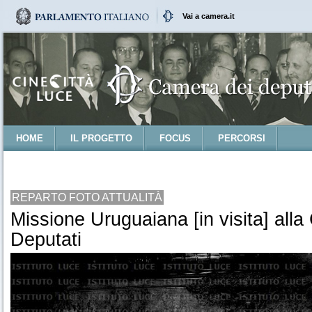
Vai a camera.it
HOME
IL PROGETTO
FOCUS
PERCORSI
REPARTO FOTO ATTUALITÀ
Missione Uruguaiana [in visita] all
Deputati