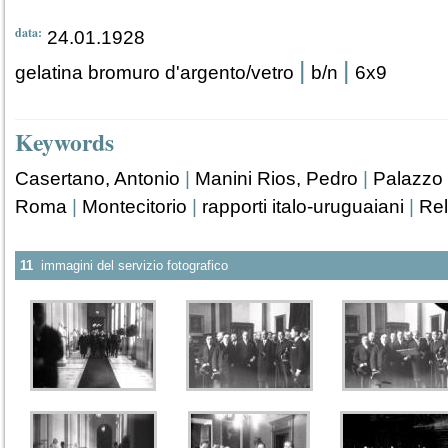
data:
24.01.1928
|
|
gelatina bromuro d'argento/vetro
b/n
6x9
Keywords
Casertano, Antonio
|
Manini Rios, Pedro
|
Palazzo 
Roma
|
Montecitorio
|
rapporti italo-uruguaiani
|
Rel
11
immagini del servizio fotografico