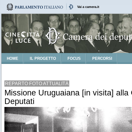
Vai a camera.it
HOME
IL PROGETTO
FOCUS
PERCORSI
REPARTO FOTO ATTUALITÀ
Missione Uruguaiana [in visita] all
Deputati