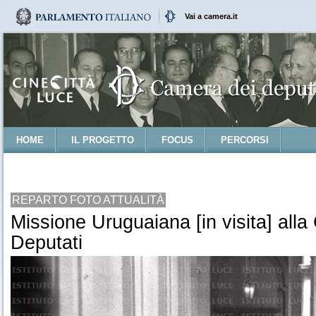
Vai a camera.it
HOME
IL PROGETTO
FOCUS
PERCORSI
REPARTO FOTO ATTUALITÀ
Missione Uruguaiana [in visita] all
Deputati