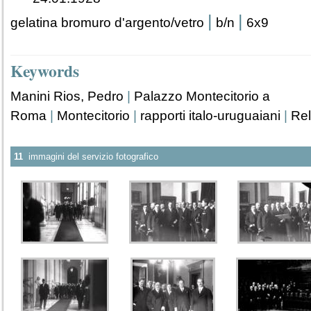
|
|
gelatina bromuro d'argento/vetro
b/n
6x9
Keywords
Manini Rios, Pedro
|
Palazzo Montecitorio a
Roma
|
Montecitorio
|
rapporti italo-uruguaiani
|
Rel
11
immagini del servizio fotografico