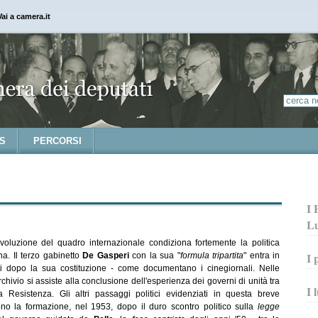
Vai a camera.it
S
PERCORSI
I 
L
voluzione del quadro internazionale condiziona fortemente la politica
I 
ana. Il terzo gabinetto
De Gasperi
con la sua "
formula tripartita
" entra in
si dopo la sua costituzione - come documentano i cinegiornali. Nelle
chivio si assiste alla conclusione dell'esperienza dei governi di unità tra
I 
lla Resistenza. Gli altri passaggi politici evidenziati in questa breve
no la formazione, nel 1953, dopo il duro scontro politico sulla
legge