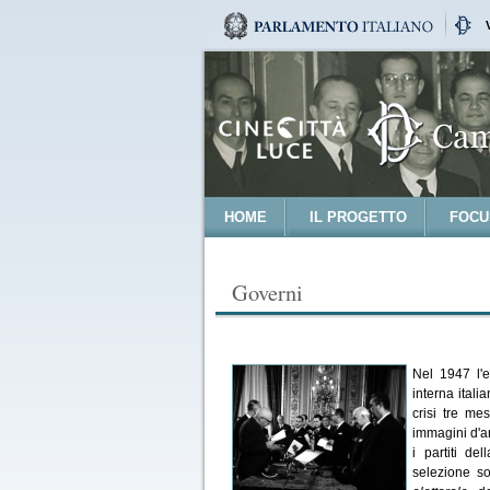
HOME
IL PROGETTO
FOCU
Governi
Nel 1947 l'e
interna itali
crisi tre me
immagini d'ar
i partiti de
selezione so