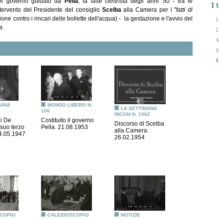
el governo guidato da
Pella
, la
fase centrista
degli anni '50 - tra le
I 
ntervento del Presidente del consiglio
Scelba
alla Camera per i "
fatti di
L
ne contro i rincari delle bollette dell'acqua) - la gestazione e l'avvio del
a
.
L
M
E
G
MANA
MONDO LIBERO N.
LA SETTIMANA
106
INCOM N. 1062
di De
Costituito il governo
Discorso di Scelba
 suo terzo
Pella. 21.08.1953
alla Camera.
14.05.1947
26.02.1954
COPIO
CALEIDOSCOPIO
NOTIZIE