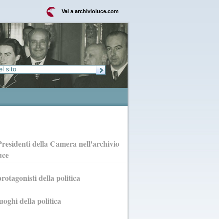
Vai a archivioluce.com
Presidenti della Camera nell'archivio
uce
protagonisti della politica
luoghi della politica