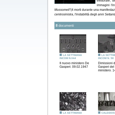
elettorale
, d
immagini l'i
Mussomeli
"(4 morti durante una manifestazio
centrosinistra
, l'instabilità degli
anni Settant
8
documenti
LA SETTIMANA
LA SETTI
INCOM N.044
INCOM N. 58
Il nuovo ministero De
Dimissioni 
Gasperi. 09.02.1947
Gasperi del
ministero. 
LA SETTIMANA
CALEIDOS