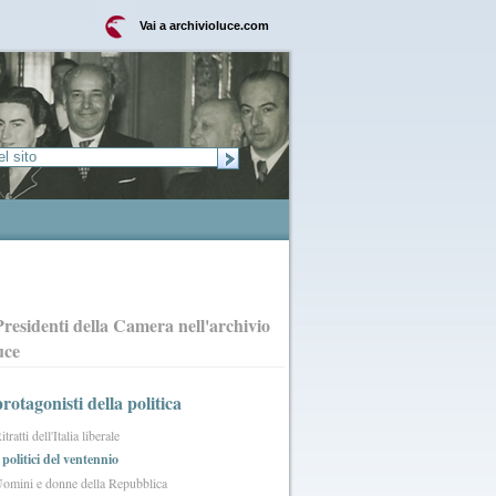
Vai a archivioluce.com
Presidenti della Camera nell'archivio
uce
protagonisti della politica
itratti dell'Italia liberale
 politici del ventennio
omini e donne della Repubblica