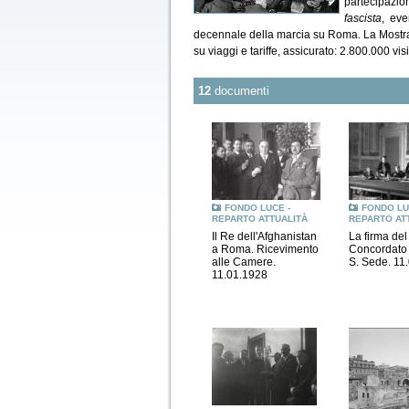
partecipazio
fascista
, eve
decennale della marcia su Roma. La Mostra 
su viaggi e tariffe, assicurato: 2.800.000 visi
12
documenti
FONDO LUCE -
FONDO LU
REPARTO ATTUALITÀ
REPARTO AT
Il Re dell'Afghanistan
La firma del
a Roma. Ricevimento
Concordato t
alle Camere.
S. Sede. 11
11.01.1928