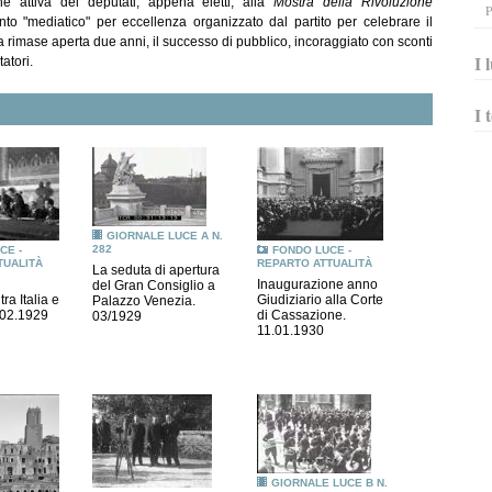
ne attiva dei deputati, appena eletti, alla
Mostra della Rivoluzione
P
nto "mediatico" per eccellenza organizzato dal partito per celebrare il
rimase aperta due anni, il successo di pubblico, incoraggiato con sconti
I 
tatori.
I 
GIORNALE LUCE A N.
282
CE -
FONDO LUCE -
TUALITÀ
REPARTO ATTUALITÀ
La seduta di apertura
Inaugurazione anno
del Gran Consiglio a
ra Italia e
Giudiziario alla Corte
Palazzo Venezia.
.02.1929
di Cassazione.
03/1929
11.01.1930
GIORNALE LUCE B N.