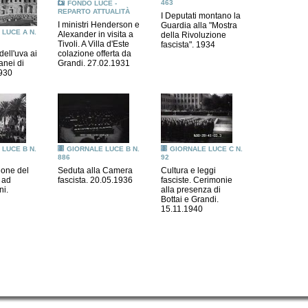
463
FONDO LUCE -
REPARTO ATTUALITÀ
I Deputati montano la
I ministri Henderson e
Guardia alla "Mostra
LUCE A N.
Alexander in visita a
della Rivoluzione
Tivoli. A Villa d'Este
fascista". 1934
dell'uva ai
colazione offerta da
anei di
Grandi. 27.02.1931
930
LUCE B N.
GIORNALE LUCE B N.
GIORNALE LUCE C N.
886
92
ione del
Seduta alla Camera
Cultura e leggi
 ad
fascista. 20.05.1936
fasciste. Cerimonie
ni.
alla presenza di
Bottai e Grandi.
15.11.1940