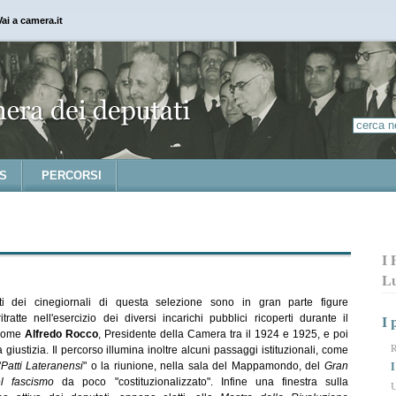
Vai a camera.it
S
PERCORSI
I 
L
sti dei cinegiornali di questa selezione sono in gran parte figure
I 
 ritratte nell'esercizio dei diversi incarichi pubblici ricoperti durante il
 Come
Alfredo Rocco
, Presidente della Camera tra il 1924 e 1925, e poi
R
a giustizia. Il percorso illumina inoltre alcuni passaggi istituzionali, come
I
"
Patti Lateranensi
" o la riunione, nella sala del Mappamondo, del
Gran
el fascismo
da poco "costituzionalizzato". Infine una finestra sulla
U