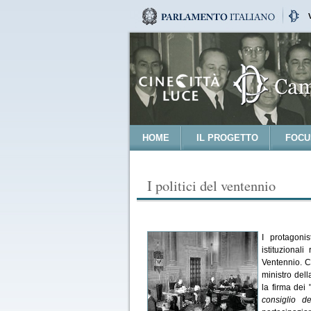
HOME
IL PROGETTO
FOCU
I politici del ventennio
I protagoni
istituzionali
Ventennio.
ministro dell
la firma dei 
consiglio d