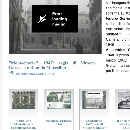
sull'inaugu
finalmente ri
Error
sofferma su
Mo
loading
Vittorio Gorre
media:
seduta di ratif
Giorgio Napolitano
tratti veloci M
1992 - 1994
"abitanti": u
Camera, giornal
1946 annunci
Assemblea Co
1948 il
primo
marzo 1961: 
"Montecitorio", 1947; regia di Vittorio
Gronchi annunc
Gorresio e Romolo Marcellini
per il centenari
INFORMAZIONI SUL VIDEO
Si riunisce a
Meridiano d'Europa,
"Montecitorio",
Il primo 
Montecitorio la
1946
1947; regia di
della Re
Consulta nazionale,
Vittorio Gorresio e
13.05