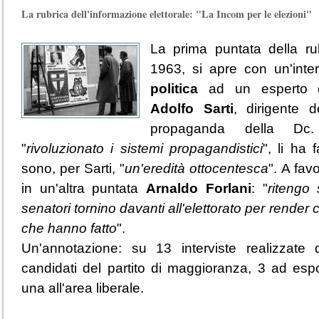
La rubrica dell'informazione elettorale: "La Incom per le elezioni"
La prima puntata della ru
1963, si apre con un'inter
politica
ad un esperto de
Adolfo Sarti
, dirigente 
propaganda della Dc.
"
rivoluzionato i sistemi propagandistici
", li ha 
sono, per Sarti, "
un'eredità ottocentesca
". A fav
in un'altra puntata
Arnaldo Forlani
: "
ritengo 
senatori tornino davanti all'elettorato per render 
che hanno fatto
".
Un'annotazione: su 13 interviste realizzate
candidati del partito di maggioranza, 3 ad espo
una all'area liberale.